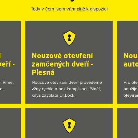
Tedy v čem jsem vám plně k dispozici
í
Nouzové otevření
Nou
eří -
zamčených dveří -
auto
Plesná
u? Víme,
Nouzové otevírání dveří provedeme
Pro ot
e,
vždy rychle a bez komplikací. Stačí,
použij
když zavoláte Dr.Lock.
otevírá