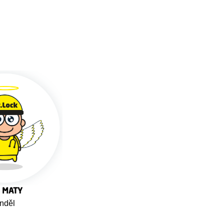
á MATY
děl