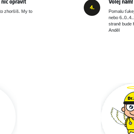
nic opravit
Volej nám!
to zhoršíš. My to
Pomalu ťukej č
nebo ‭‭6..0..4..
straně bude
Anděl