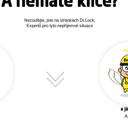
A nemáte klíče?
Nezoufejte, jste na stránkách Dr.Lock.
Expertů pro tyto nepříjemné situace
a j
An