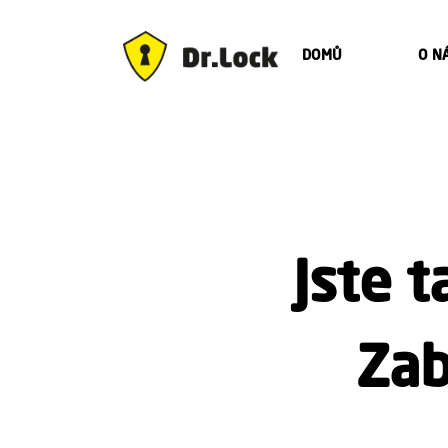
DOMŮ
O N
Jste 
Zab