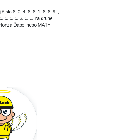
ísla 6..0..4..6..6..1..6..6..9..,
9..9..9..9..3..0..‬..‬..na druhé
 Honza Ďábel nebo MATY