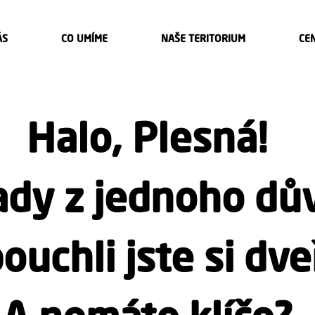
ÁS
CO UMÍME
NAŠE TERITORIUM
CE
Halo, Plesná!
tady z jednoho dů
ouchli jste si dve