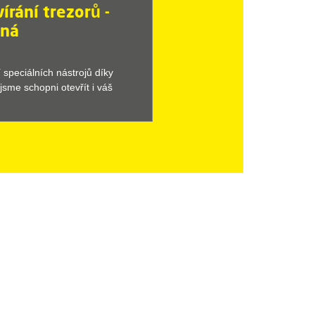
írání trezorů -
sná
speciálních nástrojů díky
jsme schopni otevřít i váš