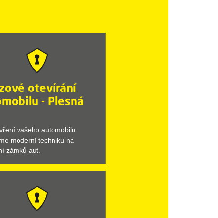
zové otevírání
mobilu - Plesná
evření vašeho automobilu
eme moderní techniku na
ní zámků aut.