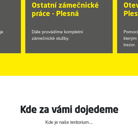
Ostatní zámečnické
Otev
práce - Plesná
Ple
je
Dále provádíme kompletní
Pomocí 
zámečnické služby.
kterým 
trezor.
Kde za vámi dojedeme
Kde je naše teritorium...