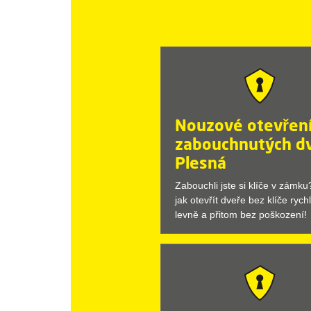
Nouzové otevřen
zabouchnutých dv
Plesná
Zabouchli jste si klíče v zámk
jak otevřít dveře bez klíče rychl
levně a přitom bez poškození!