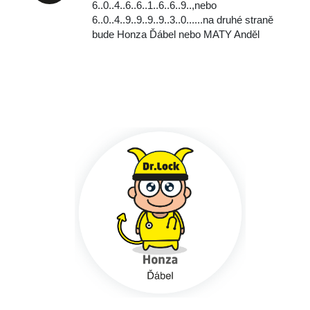
6..0..4..6..6..1..6..6..9..,
nebo
‭‭6..0..4..9..9..9..9..3..0..‬..‬..na druhé straně
bude Honza Ďábel nebo MATY Anděl