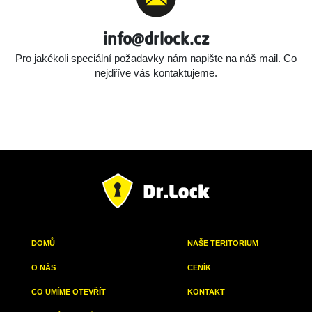
info@drlock.cz
Pro jakékoli speciální požadavky nám napište na náš mail.
Co
nejdříve vás kontaktujeme.
DOMŮ
NAŠE TERITORIUM
O NÁS
CENÍK
CO UMÍME OTEVŘÍT
KONTAKT