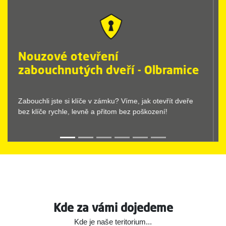
Nouzové otevření zamčených
dveří - Olbramice
Nouzové otevírání dveří provedeme vždy rychle a bez
komplikací. Stačí, když zavoláte Dr.Lock.
Kde za vámi dojedeme
Kde je naše teritorium...