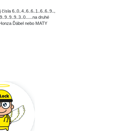
ísla 6..0..4..6..6..1..6..6..9..,
9..9..9..9..3..0..‬..‬..na druhé
 Honza Ďábel nebo MATY