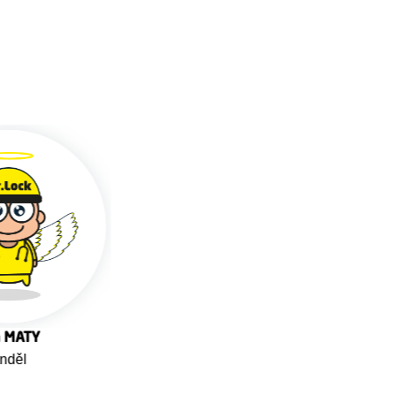
á MATY
děl