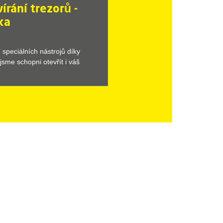
írání trezorů -
ka
speciálních nástrojů díky
jsme schopni otevřít i váš