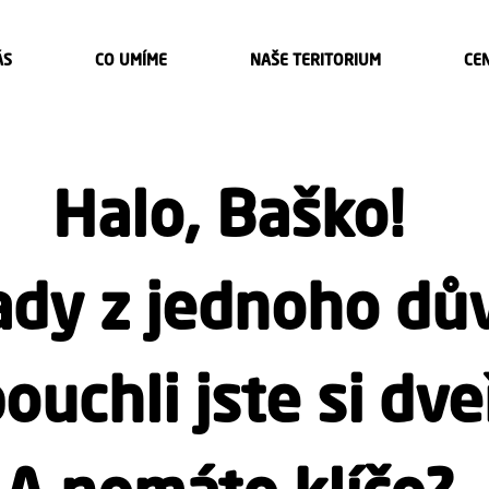
ÁS
CO UMÍME
NAŠE TERITORIUM
CE
Halo, Baško!
tady z jednoho dů
ouchli jste si dve