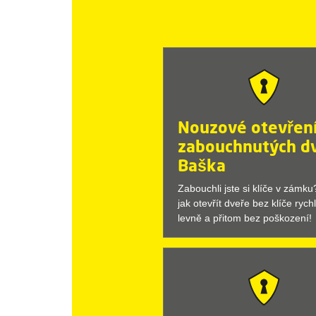
Nouzové otevřen
zabouchnutých dv
Baška
Zabouchli jste si klíče v zámk
jak otevřít dveře bez klíče rychl
levně a přitom bez poškození!