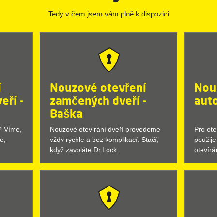
Tedy v čem jsem vám plně k dispozici
í
Nouzové otevření
Nou
eří -
zamčených dveří -
aut
Baška
u? Víme,
Nouzové otevírání dveří provedeme
Pro ot
e,
vždy rychle a bez komplikací. Stačí,
použij
když zavoláte Dr.Lock.
otevírá