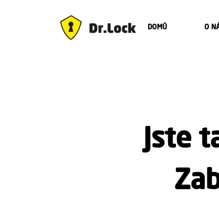
DOMŮ
O N
Jste 
Zab