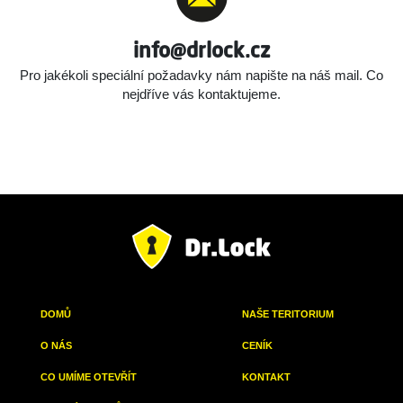
info@drlock.cz
Pro jakékoli speciální požadavky nám napište na náš mail.
Co
nejdříve vás kontaktujeme.
DOMŮ
NAŠE TERITORIUM
O NÁS
CENÍK
CO UMÍME OTEVŘÍT
KONTAKT