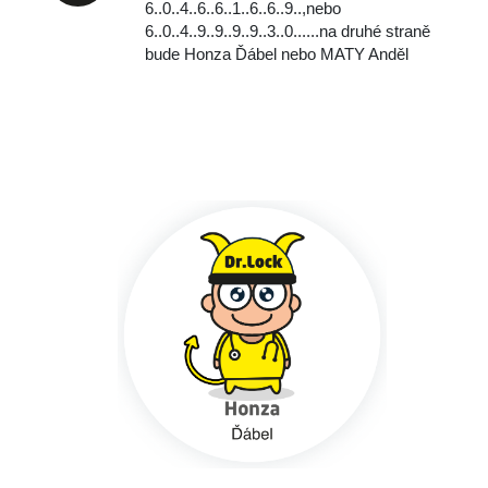
6..0..4..6..6..1..6..6..9..,
nebo
‭‭6..0..4..9..9..9..9..3..0..‬..‬..na druhé straně
bude Honza Ďábel nebo MATY Anděl