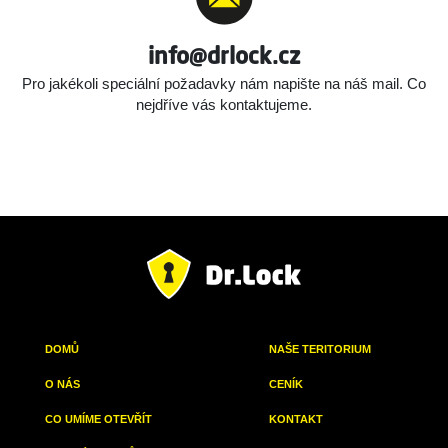
info@drlock.cz
Pro jakékoli speciální požadavky nám napište na náš mail.
Co
nejdříve vás kontaktujeme.
DOMŮ
NAŠE TERITORIUM
O NÁS
CENÍK
CO UMÍME OTEVŘÍT
KONTAKT