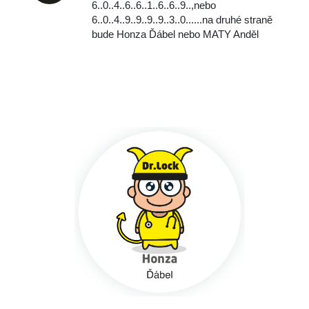
6..0..4..6..6..1..6..6..9..,
nebo
‭‭6..0..4..9..9..9..9..3..0..‬..‬..na druhé straně
bude Honza Ďábel nebo MATY Anděl