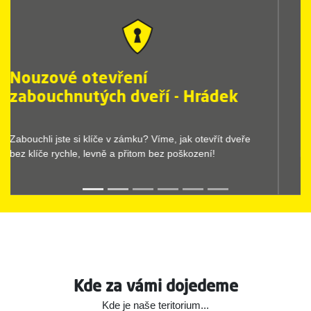
Nouzové otevření zamčených
dveří - Hrádek
Nouzové otevírání dveří provedeme vždy rychle a bez
komplikací. Stačí, když zavoláte Dr.Lock.
Kde za vámi dojedeme
Kde je naše teritorium...