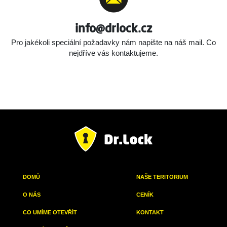
info@drlock.cz
Pro jakékoli speciální požadavky nám napište na náš mail.
Co
nejdříve vás kontaktujeme.
DOMŮ
NAŠE TERITORIUM
O NÁS
CENÍK
CO UMÍME OTEVŘÍT
KONTAKT