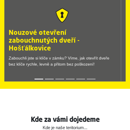
Nouzové otevření zamčených
dveří - Hošťálkovice
Nouzové otevírání dveří provedeme vždy rychle a bez
komplikací. Stačí, když zavoláte Dr.Lock.
Kde za vámi dojedeme
Kde je naše teritorium...