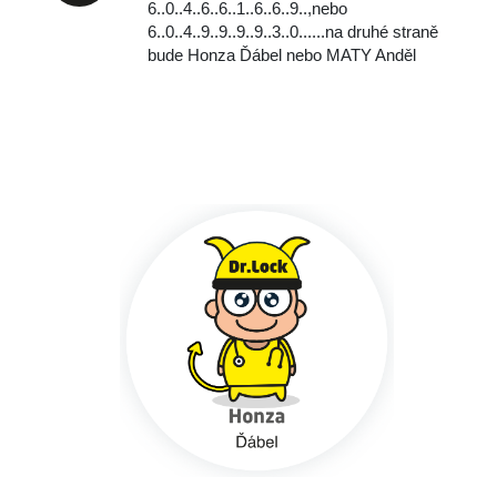
6..0..4..6..6..1..6..6..9..,
nebo
‭‭6..0..4..9..9..9..9..3..0..‬..‬..na druhé straně
bude Honza Ďábel nebo MATY Anděl