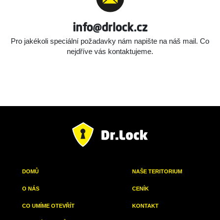
info@drlock.cz
Pro jakékoli speciální požadavky nám napište na náš mail.
Co
nejdříve vás kontaktujeme.
DOMŮ
NAŠE TERITORIUM
O NÁS
CENÍK
CO UMÍME OTEVŘÍT
KONTAKT