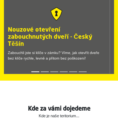
Nouzové otevření zamčených
dveří - Český Těšín
Nouzové otevírání dveří provedeme vždy rychle a bez
komplikací. Stačí, když zavoláte Dr.Lock.
Kde za vámi dojedeme
Kde je naše teritorium...