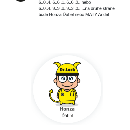
6..0..4..6..6..1..6..6..9..,
nebo
‭‭6..0..4..9..9..9..9..3..0..‬..‬..na druhé straně
bude Honza Ďábel nebo MATY Anděl