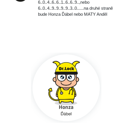
6..0..4..6..6..1..6..6..9..,
nebo
‭‭6..0..4..9..9..9..9..3..0..‬..‬..na druhé straně
bude Honza Ďábel nebo MATY Anděl