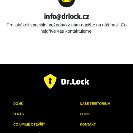
info@drlock.cz
Pro jakékoli speciální požadavky nám napište na náš mail.
Co
nejdříve vás kontaktujeme.
DOMŮ
NAŠE TERITORIUM
O NÁS
CENÍK
CO UMÍME OTEVŘÍT
KONTAKT